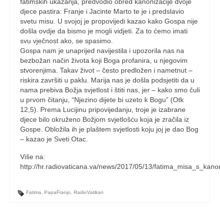
fatimskih ukazanja, predvodio obred kanonizacije dvoje
djece pastira: Franje i Jacinte Marto te je i predslavio
svetu misu. U svojoj je propovijedi kazao kako Gospa nije
došla ovdje da bismo je mogli vidjeti. Za to ćemo imati
svu vječnost ako, se spasimo.
Gospa nam je unaprijed navijestila i upozorila nas na
bezbožan način života koji Boga profanira, u njegovim
stvorenjima. Takav život – često predložen i nametnut –
riskira završiti u paklu. Marija nas je došla podsjetiti da u
nama prebiva Božja svjetlost i štiti nas, jer – kako smo čuli
u prvom čitanju, “Njezino dijete bi uzeto k Bogu” (Otk
12,5). Prema Lucijinu pripovijedanju, troje je izabrane
djece bilo okruženo Božjom svjetlošću koja je zračila iz
Gospe. Obložila ih je plaštem svjetlosti koju joj je dao Bog
– kazao je Sveti Otac.
Više na:
http://hr.radiovaticana.va/news/2017/05/13/fatima_misa_s_kano
Fatima
,
PapaFranjo
,
RadioVatikan