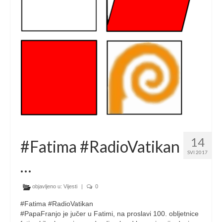
Ljetna škola
Kontakt
14
#Fatima #RadioVatikan
SVI 2017
…
objavljeno u:
Vijesti
|
0
#Fatima #RadioVatikan
#PapaFranjo je jučer u Fatimi, na proslavi 100. obljetnice