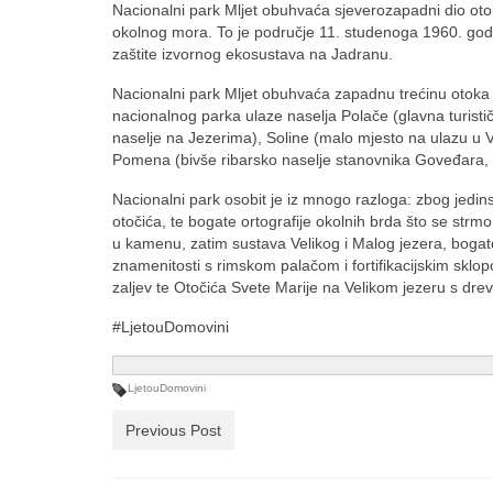
Nacionalni park Mljet obuhvaća sjeverozapadni dio oto
okolnog mora. To je područje 11. studenoga 1960. godin
zaštite izvornog ekosustava na Jadranu.
Nacionalni park Mljet obuhvaća zapadnu trećinu otoka M
nacionalnog parka ulaze naselja Polače (glavna turističk
naselje na Jezerima), Soline (malo mjesto na ulazu u V
Pomena (bivše ribarsko naselje stanovnika Goveđara, 
Nacionalni park osobit je iz mnogo razloga: zbog jedin
otočića, te bogate ortografije okolnih brda što se strm
u kamenu, zatim sustava Velikog i Malog jezera, bogat
znamenitosti s rimskom palačom i fortifikacijskim sklo
zaljev te Otočića Svete Marije na Velikom jezeru s drev
#LjetouDomovini
LjetouDomovini
Previous Post