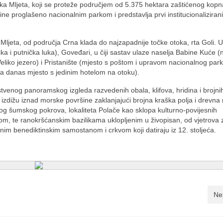
ka Mljeta, koji se proteže područjem od 5.375 hektara zaštićenog kopn
e proglašeno nacionalnim parkom i predstavlja prvi institucionaliziran
ljeta, od područja Crna klada do najzapadnije točke otoka, rta Goli. 
a i putnička luka), Goveđari, u čiji sastav ulaze naselja Babine Kuće (n
eliko jezero) i Pristanište (mjesto s poštom i upravom nacionalnog park
a danas mjesto s jedinim hotelom na otoku).
stvenog panoramskog izgleda razvedenih obala, klifova, hridina i brojni
o izdižu iznad morske površine zaklanjajući brojna kraška polja i drevna 
og šumskog pokrova, lokaliteta Polače kao sklopa kulturno-povijesnih
pom, te ranokršćanskim bazilikama uklopljenim u živopisan, od vjetrova 
nim benediktinskim samostanom i crkvom koji datiraju iz 12. stoljeća.
Ne