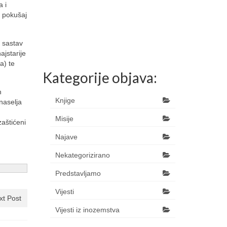
a i
i pokušaj
U sastav
ajstarije
a) te
Kategorije objava:
h
Knjige
naselja
Misije
zaštićeni
Najave
Nekategorizirano
Predstavljamo
Vijesti
xt Post
Vijesti iz inozemstva