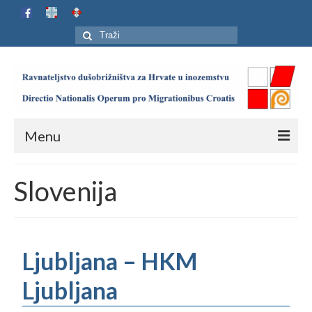
Search
for:
Menu
Naslovnica
Slovenija
Ustroj
Adresar
Ljubljana – HKM
Karta
Ljubljana
Jubilej HIP-a