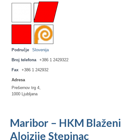
Ljetna škola
Kontakt
Područje
Slovenija
Broj telefona
+386 1 2429322
Fax
+386 1 242932
Adresa
Prešernov trg 4,
1000 Ljubljana
Maribor – HKM Blaženi
Alojzije Stepinac