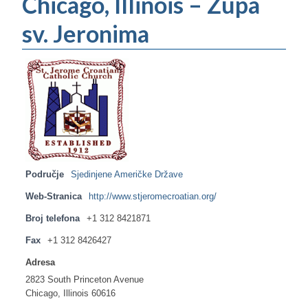
Chicago, Illinois – Župa
sv. Jeronima
Područje
Sjedinjene Američke Države
Web-Stranica
http://www.stjeromecroatian.org/
Broj telefona
+1 312 8421871
Fax
+1 312 8426427
Adresa
2823 South Princeton Avenue
Chicago, Illinois 60616