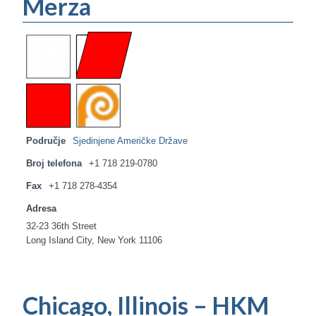
Merza
Ljetna škola
Kontakt
Područje
Sjedinjene Američke Države
Broj telefona
+1 718 219-0780
Fax
+1 718 278-4354
Adresa
32-23 36th Street
Long Island City, New York 11106
Chicago, Illinois – HKM