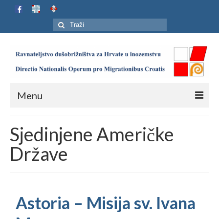
Search
for:
Menu
Naslovnica
Sjedinjene Američke
Ustroj
Države
Adresar
Karta
Astoria – Misija sv. Ivana
Jubilej HIP-a