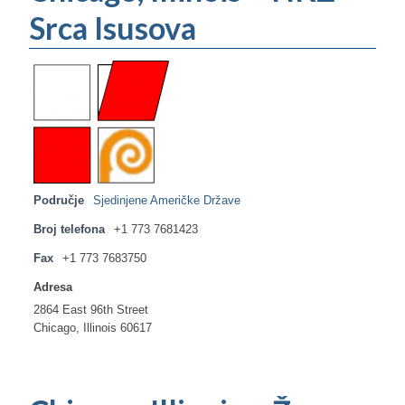
Srca Isusova
Područje
Sjedinjene Američke Države
Broj telefona
+1 773 7681423
Fax
+1 773 7683750
Adresa
2864 East 96th Street
Chicago, Illinois 60617