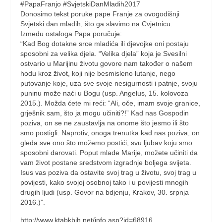
#PapaFranjo #SvjetskiDanMladih2017
Donosimo tekst poruke pape Franje za ovogodišnji
Svjetski dan mladih, što ga slavimo na Cvjetnicu.
Između ostaloga Papa poručuje:
“Kad Bog dotakne srce mladića ili djevojke oni postaju
sposobni za velika djela. “Velika djela” koja je Svesilni
ostvario u Marijinu životu govore nam također o našem
hodu kroz život, koji nije besmisleno lutanje, nego
putovanje koje, uza sve svoje nesigurnosti i patnje, svoju
puninu može naći u Bogu (usp. Angelus, 15. kolovoza
2015.). Možda ćete mi reći: “Ali, oče, imam svoje granice,
grješnik sam, što ja mogu učiniti?!” Kad nas Gospodin
poziva, on se ne zaustavlja na onome što jesmo ili što
smo postigli. Naprotiv, onoga trenutka kad nas poziva, on
gleda sve ono što možemo postići, svu ljubav koju smo
sposobni darovati. Poput mlade Marije, možete učiniti da
vam život postane sredstvom izgradnje boljega svijeta.
Isus vas poziva da ostavite svoj trag u životu, svoj trag u
povijesti, kako svojoj osobnoj tako i u povijesti mnogih
drugih ljudi (usp. Govor na bdjenju, Krakov, 30. srpnja
2016.)”.
http://www.ktabkbih.net/info.asp?id=68916