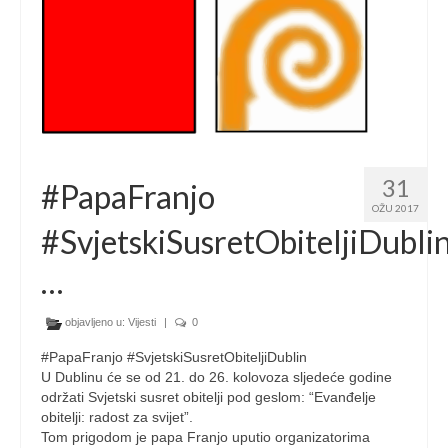
31
#PapaFranjo
OŽU 2017
#SvjetskiSusretObiteljiDubli
…
objavljeno u:
Vijesti
|
0
#PapaFranjo #SvjetskiSusretObiteljiDublin
U Dublinu će se od 21. do 26. kolovoza sljedeće godine
održati Svjetski susret obitelji pod geslom: “Evanđelje
obitelji: radost za svijet”.
Tom prigodom je papa Franjo uputio organizatorima