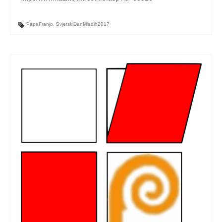
PapaFranjo
,
SvjetskiDanMladih2017