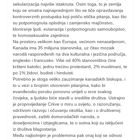
sekularizacija najviše istaknuta. Osim toga, to je zemlja
koju se smatra najnaprednijom što se tiče opravdavanja
kontroverznih postupaka koji potiču etička pitanja, kao što
su potpomognuta oplodnja i zamjensko majčinstvo,
kloniranje ljudi, eutanazija i potpomognuto samoubojstvo,
te homoseksualne zajednice.
Na prostoru velikom kao Europa, većinom nenaseljenom,
Kanada ima 35 milijuna stanovnika, uz čitav mozaik
narodâ raspoređenih na dva kulturalna i jezična područja,
englesko i francusko. Više od 40% stanovništva čine
kršteni katolici, jednu trećinu protestanti, 2% muslimani, te
po 1% židovi, budisti i hinduisti.
Potrebno je stoga veliko zauzimanje kanadskih biskupa, i
to u vezi s brojnim otvorenim pitanjima, kako bi
evanđeosku poruku ponovno unijeli u srce svakog
čovjeka, a ljudsko biće stavili u središte društva. Ustrajno
je propovijedanje Crkve o miru u svijetu, o razoružanju,
održivom razvoju i očuvanju okoliša, kao i o društvenoj
pravednosti, zaštiti domorodačkih naroda, o
doseljenicima i izbjeglicama, te o svima koji su isključeni
iz društva blagostanja.
Među najbolnijim je problemima pak onaj koji se odnosi