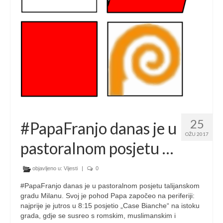
25
#PapaFranjo danas je u
OŽU 2017
pastoralnom posjetu …
objavljeno u:
Vijesti
|
0
#PapaFranjo danas je u pastoralnom posjetu talijanskom
gradu Milanu. Svoj je pohod Papa započeo na periferiji:
najprije je jutros u 8:15 posjetio „Case Bianche“ na istoku
grada, gdje se susreo s romskim, muslimanskim i