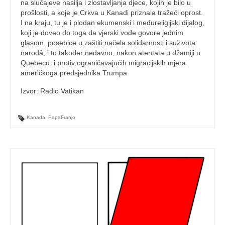
na slučajeve nasilja i zlostavljanja djece, kojih je bilo u
prošlosti, a koje je Crkva u Kanadi priznala tražeći oprost.
I na kraju, tu je i plodan ekumenski i međureligijski dijalog,
koji je doveo do toga da vjerski vođe govore jednim
glasom, posebice u zaštiti načela solidarnosti i suživota
narodâ, i to također nedavno, nakon atentata u džamiji u
Quebecu, i protiv ograničavajućih migracijskih mjera
američkoga predsjednika Trumpa.
Izvor: Radio Vatikan
Kanada
,
PapaFranjo