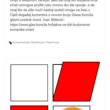
trčati uzmogne pružiti ruku onomu tko ide sporije, a da
onaj tko se više muči nastoji sustići onoga na čelu.«
Cijeli događaj komentira u novom broju Glasa Koncila
glavni urednik mons. Ivan Miklenić:
https://www.glas-koncila.hr/kakva-ce-biti-buducnost-
europske-unije/
EuropskaUnija
,
GlasKoncila
,
PapaFranjo