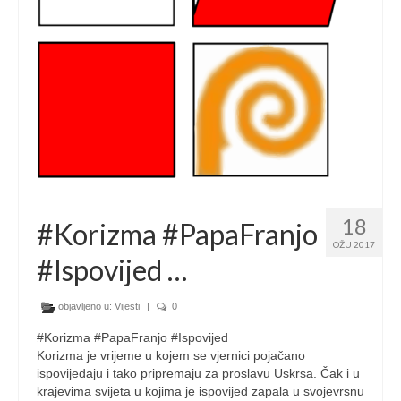
18
#Korizma #PapaFranjo
OŽU 2017
#Ispovijed …
objavljeno u:
Vijesti
|
0
#Korizma #PapaFranjo #Ispovijed
Korizma je vrijeme u kojem se vjernici pojačano
ispovijedaju i tako pripremaju za proslavu Uskrsa. Čak i u
krajevima svijeta u kojima je ispovijed zapala u svojevrsnu