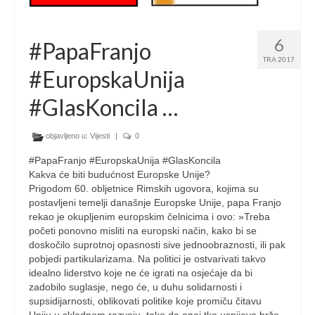
6
#PapaFranjo
TRA 2017
#EuropskaUnija
#GlasKoncila …
objavljeno u:
Vijesti
|
0
#PapaFranjo #EuropskaUnija #GlasKoncila
Kakva će biti budućnost Europske Unije?
Prigodom 60. obljetnice Rimskih ugovora, kojima su
postavljeni temelji današnje Europske Unije, papa Franjo
rekao je okupljenim europskim čelnicima i ovo: »Treba
početi ponovno misliti na europski način, kako bi se
doskočilo suprotnoj opasnosti sive jednoobraznosti, ili pak
pobjedi partikularizama. Na politici je ostvarivati takvo
idealno liderstvo koje ne će igrati na osjećaje da bi
zadobilo suglasje, nego će, u duhu solidarnosti i
supsidijarnosti, oblikovati politike koje promiču čitavu
Uniju u skladnom razvoju, tako da onaj tko uspijeva brže