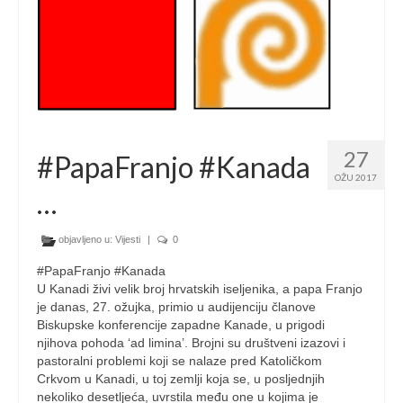
27
#PapaFranjo #Kanada
OŽU 2017
…
objavljeno u:
Vijesti
|
0
#PapaFranjo #Kanada
U Kanadi živi velik broj hrvatskih iseljenika, a papa Franjo
je danas, 27. ožujka, primio u audijenciju članove
Biskupske konferencije zapadne Kanade, u prigodi
njihova pohoda ‘ad limina’. Brojni su društveni izazovi i
pastoralni problemi koji se nalaze pred Katoličkom
Crkvom u Kanadi, u toj zemlji koja se, u posljednjih
nekoliko desetljeća, uvrstila među one u kojima je