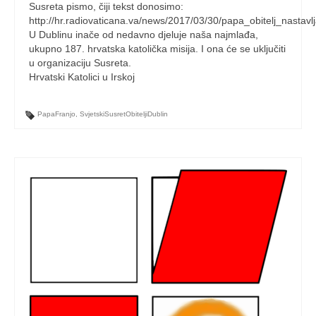
Susreta pismo, čiji tekst donosimo:
http://hr.radiovaticana.va/news/2017/03/30/papa_obitelj_nastavl
U Dublinu inače od nedavno djeluje naša najmlađa,
ukupno 187. hrvatska katolička misija. I ona će se uključiti
u organizaciju Susreta.
Hrvatski Katolici u Irskoj
PapaFranjo
,
SvjetskiSusretObiteljiDublin