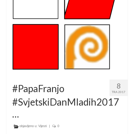
Ljetna škola
Kontakt
8
#PapaFranjo
TRA 2017
#SvjetskiDanMladih2017
…
objavljeno u:
Vijesti
|
0