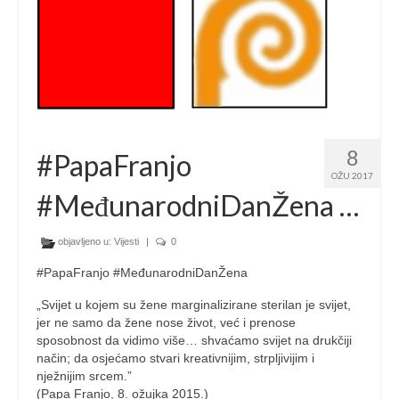
8
#PapaFranjo
OŽU 2017
#MeđunarodniDanŽena …
objavljeno u:
Vijesti
|
0
#PapaFranjo #MeđunarodniDanŽena
„Svijet u kojem su žene marginalizirane sterilan je svijet,
jer ne samo da žene nose život, već i prenose
sposobnost da vidimo više… shvaćamo svijet na drukčiji
način; da osjećamo stvari kreativnijim, strpljivijim i
nježnijim srcem.”
(Papa Franjo, 8. ožujka 2015.)