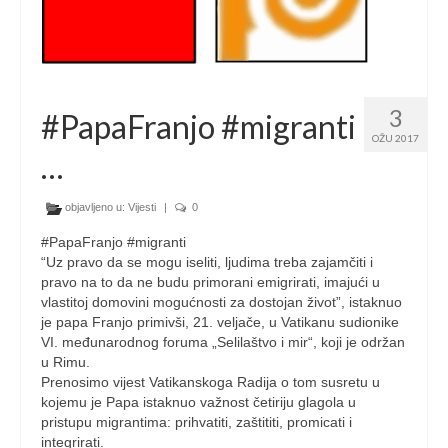
3
#PapaFranjo #migranti
OŽU 2017
…
objavljeno u:
Vijesti
|
0
#PapaFranjo #migranti
“Uz pravo da se mogu iseliti, ljudima treba zajamčiti i
pravo na to da ne budu primorani emigrirati, imajući u
vlastitoj domovini mogućnosti za dostojan život”, istaknuo
je papa Franjo primivši, 21. veljače, u Vatikanu sudionike
VI. međunarodnog foruma „Selilaštvo i mir“, koji je održan
u Rimu.
Prenosimo vijest Vatikanskoga Radija o tom susretu u
kojemu je Papa istaknuo važnost četiriju glagola u
pristupu migrantima: prihvatiti, zaštititi, promicati i
integrirati.