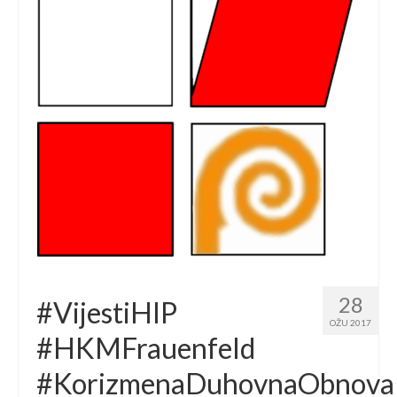
28
#VijestiHIP
OŽU 2017
#HKMFrauenfeld
#KorizmenaDuhovnaObnova