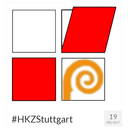
19
#HKZStuttgart
OŽU 2017