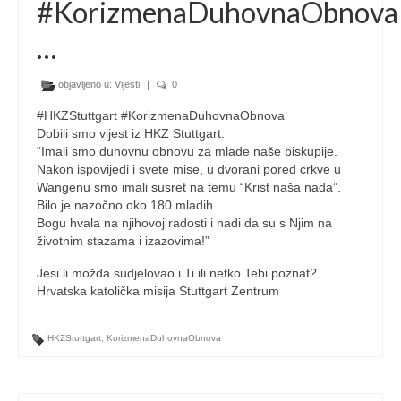
#KorizmenaDuhovnaObnova
…
objavljeno u:
Vijesti
|
0
#HKZStuttgart #KorizmenaDuhovnaObnova
Dobili smo vijest iz HKZ Stuttgart:
“Imali smo duhovnu obnovu za mlade naše biskupije.
Nakon ispovijedi i svete mise, u dvorani pored crkve u
Wangenu smo imali susret na temu “Krist naša nada”.
Bilo je nazočno oko 180 mladih.
Bogu hvala na njihovoj radosti i nadi da su s Njim na
životnim stazama i izazovima!”
Jesi li možda sudjelovao i Ti ili netko Tebi poznat?
Hrvatska katolička misija Stuttgart Zentrum
HKZStuttgart
,
KorizmenaDuhovnaObnova