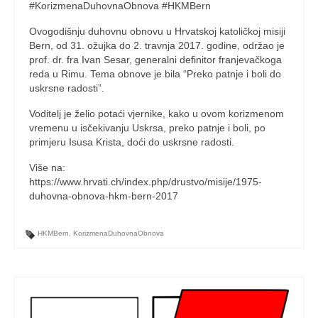
#KorizmenaDuhovnaObnova #HKMBern
Ovogodišnju duhovnu obnovu u Hrvatskoj katoličkoj misiji
Bern, od 31. ožujka do 2. travnja 2017. godine, održao je
prof. dr. fra Ivan Sesar, generalni definitor franjevačkoga
reda u Rimu. Tema obnove je bila “Preko patnje i boli do
uskrsne radosti”.
Voditelj je želio potaći vjernike, kako u ovom korizmenom
vremenu u isčekivanju Uskrsa, preko patnje i boli, po
primjeru Isusa Krista, doći do uskrsne radosti.
Više na:
https://www.hrvati.ch/index.php/drustvo/misije/1975-
duhovna-obnova-hkm-bern-2017
HKMBern
,
KorizmenaDuhovnaObnova