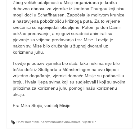
Zbog velikih udaljenosti u Misiji organizirana je kratka
duhovna obnovu za vjernike iz kantona Thurgau koji nisu
mogli doći u Schaffhausen. Započela je molitvom krunice,
a nastavljena pobožnošću križnoga puta. Za to vrijeme
svećenici su ispovijedali okupljene. Potom je don Damir
održao predavanje, a njegovi suradnici animirali su
pjevanje za vrijeme predavanja i sv. Mise. I ovdje je
nakon sv. Mise bilo druženje u župnoj dvorani uz
korizmenu juhu.
I ovdje je odaziv vjernika bio slab. Iako nekima nije bilo
teško doći iz Stuttgarta u Münsterlingen na ovo lijepo i
vrijedno događanje, vjernici domaće Misije su podbacili u
broju. Hvala lijepa svima koji su sudjelovali i koji su svojim
prilozima za korizmenu juhu pomogli našu korizmenu
akciju.
Fra Mika Stojić, voditelj Misije
HKMFrauenfeld
,
KorizmenaDuhovnaObnova
,
VijestiHIP