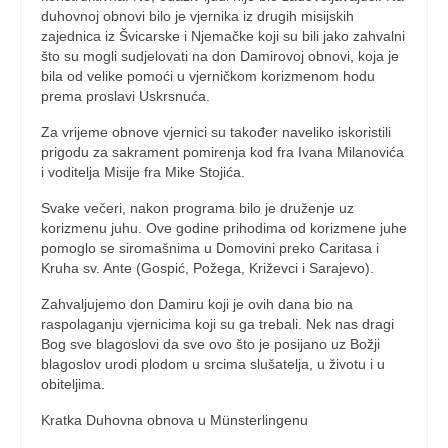
duhovnoj obnovi bilo je vjernika iz drugih misijskih
zajednica iz Švicarske i Njemačke koji su bili jako zahvalni
što su mogli sudjelovati na don Damirovoj obnovi, koja je
bila od velike pomoći u vjerničkom korizmenom hodu
prema proslavi Uskrsnuća.
Za vrijeme obnove vjernici su također naveliko iskoristili
prigodu za sakrament pomirenja kod fra Ivana Milanovića
i voditelja Misije fra Mike Stojića.
Svake večeri, nakon programa bilo je druženje uz
korizmenu juhu. Ove godine prihodima od korizmene juhe
pomoglo se siromašnima u Domovini preko Caritasa i
Kruha sv. Ante (Gospić, Požega, Križevci i Sarajevo).
Zahvaljujemo don Damiru koji je ovih dana bio na
raspolaganju vjernicima koji su ga trebali. Nek nas dragi
Bog sve blagoslovi da sve ovo što je posijano uz Božji
blagoslov urodi plodom u srcima slušatelja, u životu i u
obiteljima.
Kratka Duhovna obnova u Münsterlingenu