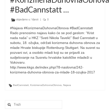
#BadCannstatt …
objavljeno u:
Vijesti
|
0
#Najava #KorizmenaDuhovnaObnova #BadCannstatt
Rado prenosimo najavu kako će se pod geslom: “Krist
nada naša” u HKZ “Sveti Nikola Tavelić” Bad Cannstatt u
subotu, 18. ožujka, održati korizmena duhovna obnova za
mlade Hrvate biskupije Rottenburg-Stuttgart. Na susret su
pozvani svi, a osobito mladi koji su se prijavili za
sudjelovanje na Susretu hrvatske katoličke mladeži u
Vukovaru.
http://www.kkgs.de/index.php/78-naslovna/242-
korizmena-duhovna-obnova-za-mlade-18-ozujka-2017
BadCannstatt
,
KorizmenaDuhovnaObnova
,
Najava
Search
for: