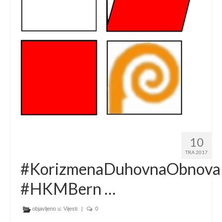
Ljetna škola
Kontakt
10
TRA 2017
#KorizmenaDuhovnaObnova
#HKMBern …
objavljeno u:
Vijesti
|
0