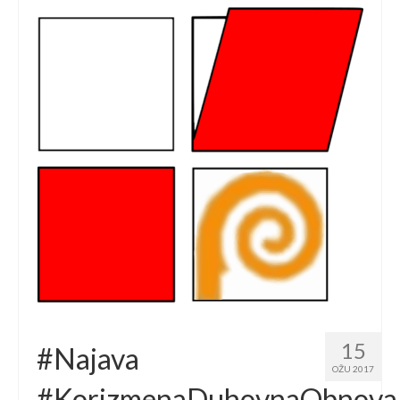
15
#Najava
OŽU 2017
#KorizmenaDuhovnaObnova