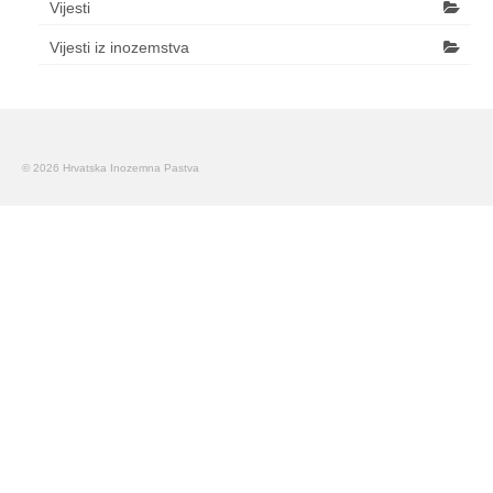
Vijesti
Vijesti iz inozemstva
© 2026 Hrvatska Inozemna Pastva