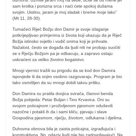
sam krotka i ponizna srca i naći ćete spokoj dušama
svojim. Uistinu, jaram je moj sladak i breme moje lako”
(Mt 11, 28-30).
Tumačeći Riječ Božju don Damir je svoje izlaganje
potkrijepljivao primjerima iz života koji ukazuju da je Riječ
Božja istinsko svjetlo i vodič onima koji je prihvate.
Nažalost, često se događa da ljudi niti ne probaju suočiti
se s Rječju Božjom pa je odbacuju, a zapravo ostaju
uskraćeni za veliko životno bogatstvo.
Mnogi vjernici tražili su prigodu da se kod don Damira
ispovjede ili da snjim osobno razgovaraju. Program je bio
tako osmišljen da su mnogi dobili takvu priliku.
Don Damira su pratila dvojica svirača, članovi benda
Božja pobjeda: Petar Buljan i Tino Krvavica. Oni su
svojom poticajnom i proživljenom pjesmom oduševili
nazočne i potakli ih da i sami kliču, pjevaju i slave
Gospodina pjesmom, riječju, životom, odlukama i djelima.
Duhovna obnova bila je zaista poticajna, izgrađujuća i
konstruktivna. No, odaziv ljudi nije bio zadovoljavajući. Na