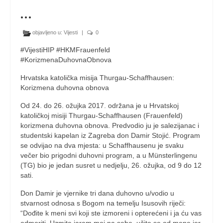
…
objavljeno u:
Vijesti
|
0
#VijestiHIP #HKMFrauenfeld
#KorizmenaDuhovnaObnova
Hrvatska katolička misija Thurgau-Schaffhausen:
Korizmena duhovna obnova
Od 24. do 26. ožujka 2017. održana je u Hrvatskoj
katoličkoj misiji Thurgau-Schaffhausen (Frauenfeld)
korizmena duhovna obnova. Predvodio ju je salezijanac i
studentski kapelan iz Zagreba don Damir Stojić. Program
se odvijao na dva mjesta: u Schaffhausenu je svaku
večer bio prigodni duhovni program, a u Münsterlingenu
(TG) bio je jedan susret u nedjelju, 26. ožujka, od 9 do 12
sati.
Don Damir je vjernike tri dana duhovno u/vodio u
stvarnost odnosa s Bogom na temelju Isusovih riječi:
“Dođite k meni svi koji ste izmoreni i opterećeni i ja ću vas
odmoriti. Uzmite jaram moj na sebe, učite se od mene jer