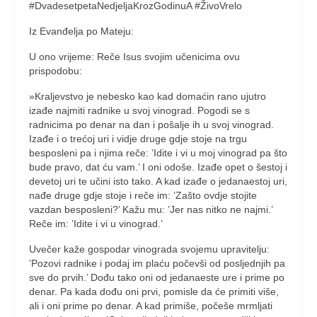
#DvadesetpetaNedjeljaKrozGodinuA #ŽivoVrelo
Iz Evanđelja po Mateju:
U ono vrijeme: Reče Isus svojim učenicima ovu
prispodobu:
»Kraljevstvo je nebesko kao kad domaćin rano ujutro
izađe najmiti radnike u svoj vinograd. Pogodi se s
radnicima po denar na dan i pošalje ih u svoj vinograd.
Izađe i o trećoj uri i vidje druge gdje stoje na trgu
besposleni pa i njima reče: ’Idite i vi u moj vinograd pa što
bude pravo, dat ću vam.’ I oni odoše. Izađe opet o šestoj i
devetoj uri te učini isto tako. A kad izađe o jedanaestoj uri,
nađe druge gdje stoje i reče im: ’Zašto ovdje stojite
vazdan besposleni?’ Kažu mu: ’Jer nas nitko ne najmi.’
Reče im: ’Idite i vi u vinograd.’
Uvečer kaže gospodar vinograda svojemu upravitelju:
’Pozovi radnike i podaj im plaću počevši od posljednjih pa
sve do prvih.’ Dođu tako oni od jedanaeste ure i prime po
denar. Pa kada dođu oni prvi, pomisle da će primiti više,
ali i oni prime po denar. A kad primiše, počeše mrmljati