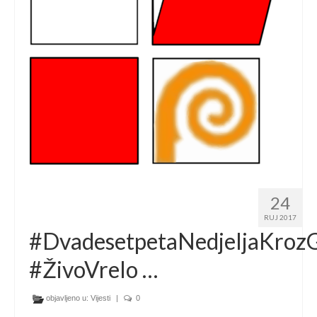
Ljetna škola
Kontakt
24
RUJ 2017
#DvadesetpetaNedjeljaKroz
#ŽivoVrelo …
objavljeno u:
Vijesti
|
0