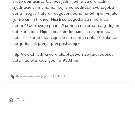
protiv domaćina: ’Ovi posljednji jednu su uru radili i
izjednačio si ih s nama, koji smo podnosili svu te­go­bu
dana i žegu.’ Nato on odgovori jednomu od njih: ’Prijate­
lju, ne činim ti krivo. Nisi li se pogodio sa mnom po
denar? Uzmi svoje pa idi. A ja hoću i ovomu po­sljednjemu
dati kao i tebi. Nije li mi slobodno činiti sa svojim što
hoću? Ili zar je oko tvoje zlo što sam ja dobar?’ Tako će
posljednji biti prvi, a prvi posljednji.«
http://www.hilp.hr/zivo-vrelo/otajstvo-i-zbilja/dvadeset-i-
peta-nedjelja-kroz-godinu-938.html
DvadesetpetaNedjeljaKrozGodinuA
Search
for: