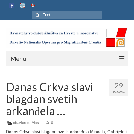
Search
for:
Menu
Naslovnica
Danas Crkva slavi
29
Ustroj
RUJ 2017
blagdan svetih
Adresar
arkanđela …
Karta
objavljeno u:
Jubilej HIP-a
Vijesti
|
0
Danas Crkva slavi blagdan svetih arkanđela Mihaela, Gabrijela i