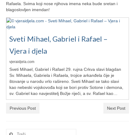
Ljetna škola
Rafaela. Svima koji nose njihova imena neka bude sretan i
blagoslovljen imendan!
Kontakt
Sveti Mihael, Gabriel i Rafael –
Vjera i djela
vjeraidjela.com
Sveti Mihael, Gabriel i Rafael 29. rujna Crkva slavi blagdan
Sv. Mihaela, Gabriela i Rafaela, trojice arkanđela čije je
štovanje u narodu vrlo rašireno. Sveti Mihael se tako slavi
kao nebeski vojskovođa koji se bori protiv Sotone i demona,
sv. Gabriel kao navjestitelj Božje riječi, a sv. Rafael kao…
Previous Post
Next Post
Search