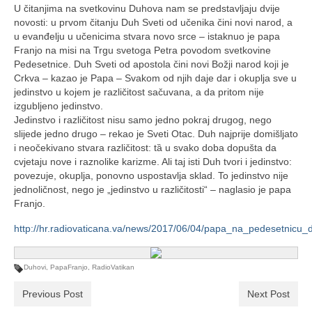
Ljetna škola
U čitanjima na svetkovinu Duhova nam se predstavljaju dvije
novosti: u prvom čitanju Duh Sveti od učenika čini novi narod, a
Kontakt
u evanđelju u učenicima stvara novo srce – istaknuo je papa
Franjo na misi na Trgu svetoga Petra povodom svetkovine
Pedesetnice. Duh Sveti od apostola čini novi Božji narod koji je
Crkva – kazao je Papa – Svakom od njih daje dar i okuplja sve u
jedinstvo u kojem je različitost sačuvana, a da pritom nije
izgubljeno jedinstvo.
Jedinstvo i različitost nisu samo jedno pokraj drugog, nego
slijede jedno drugo – rekao je Sveti Otac. Duh najprije domišljato
i neočekivano stvara različitost: tȁ u svako doba dopušta da
cvjetaju nove i raznolike karizme. Ali taj isti Duh tvori i jedinstvo:
povezuje, okuplja, ponovno uspostavlja sklad. To jedinstvo nije
jednoličnost, nego je „jedinstvo u različitosti“ – naglasio je papa
Franjo.
http://hr.radiovaticana.va/news/2017/06/04/papa_na_pedesetnicu_
Duhovi
,
PapaFranjo
,
RadioVatikan
Previous Post
Next Post