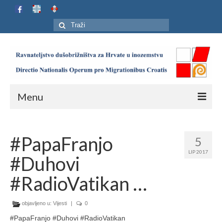
Search
for:
Menu
Naslovnica
#PapaFranjo
5
Ustroj
LIP 2017
#Duhovi
Adresar
#RadioVatikan …
Karta
objavljeno u:
Jubilej HIP-a
Vijesti
|
0
#PapaFranjo #Duhovi #RadioVatikan