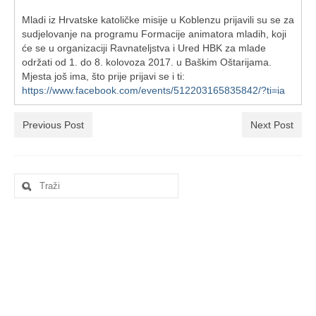
Ljetna škola
Mladi iz Hrvatske katoličke misije u Koblenzu prijavili su se za
Kontakt
sudjelovanje na programu Formacije animatora mladih, koji
će se u organizaciji Ravnateljstva i Ured HBK za mlade
održati od 1. do 8. kolovoza 2017. u Baškim Oštarijama.
Mjesta još ima, što prije prijavi se i ti:
https://www.facebook.com/events/512203165835842/?ti=ia
Previous Post
Next Post
Search
for: