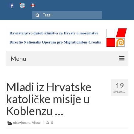
Search
for:
Menu
Naslovnica
Mladi iz Hrvatske
19
Ustroj
SVI 2017
katoličke misije u
Adresar
Koblenzu …
Karta
objavljeno u:
Jubilej HIP-a
Vijesti
|
0