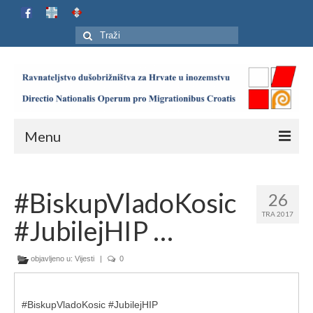
Search
for:
Menu
Naslovnica
#BiskupVladoKosic
26
Ustroj
TRA 2017
#JubilejHIP …
Adresar
Karta
objavljeno u:
Vijesti
|
0
Jubilej HIP-a
#BiskupVladoKosic #JubilejHIP