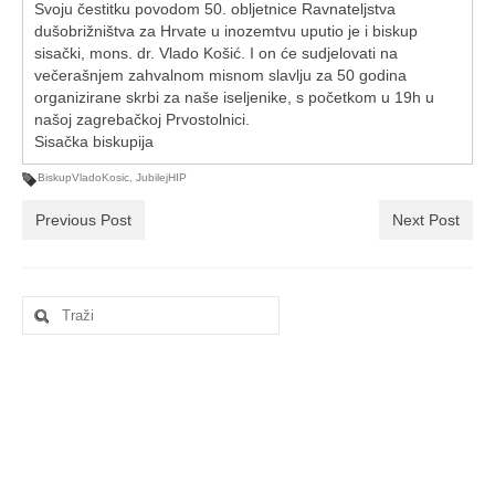
Ljetna škola
Svoju čestitku povodom 50. obljetnice Ravnateljstva
dušobrižništva za Hrvate u inozemtvu uputio je i biskup
Kontakt
sisački, mons. dr. Vlado Košić. I on će sudjelovati na
večerašnjem zahvalnom misnom slavlju za 50 godina
organizirane skrbi za naše iseljenike, s početkom u 19h u
našoj zagrebačkoj Prvostolnici.
Sisačka biskupija
BiskupVladoKosic
,
JubilejHIP
Previous Post
Next Post
Search
for: