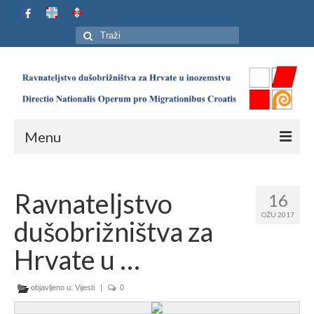
Search
for:
Menu
Naslovnica
Ravnateljstvo
16
Ustroj
OŽU 2017
dušobrižništva za
Adresar
Hrvate u …
Karta
objavljeno u:
Jubilej HIP-a
Vijesti
|
0