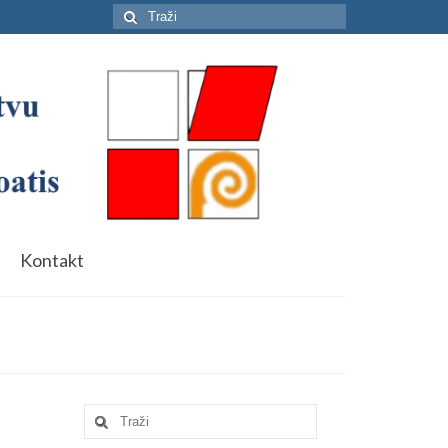
Search
for:
Kontakt
Search
for: