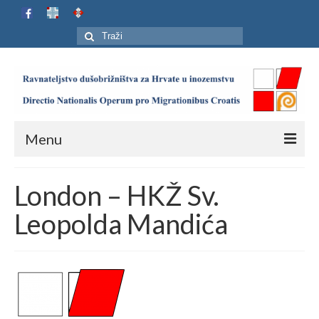
Search
for:
Menu
Naslovnica
London – HKŽ Sv.
Ustroj
Leopolda Mandića
Adresar
Karta
Jubilej HIP-a