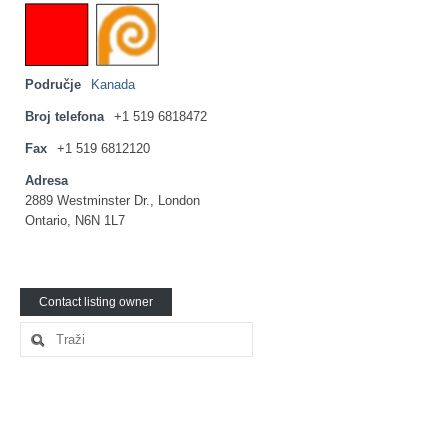
Ljetna škola
Kontakt
Područje
Kanada
Broj telefona
+1 519 6818472
Fax
+1 519 6812120
Adresa
2889 Westminster Dr., London
Ontario, N6N 1L7
Contact listing owner
Search
for: