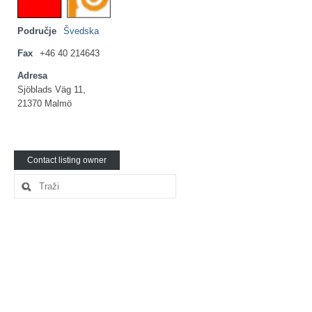
Ljetna škola
Područje
Kontakt
Švedska
Fax
+46 40 214643
Adresa
Sjöblads Väg 11,
21370 Malmö
Contact listing owner
Search
for: