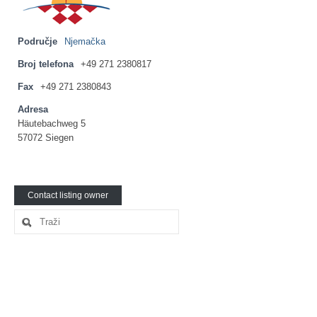
Ljetna škola
Kontakt
Područje
Njemačka
Broj telefona
+49 271 2380817
Fax
+49 271 2380843
Adresa
Häutebachweg 5
57072 Siegen
Contact listing owner
Search
for: