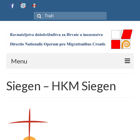
Search
for:
Menu
Naslovnica
Siegen – HKM Siegen
Ustroj
Adresar
Karta
Jubilej HIP-a