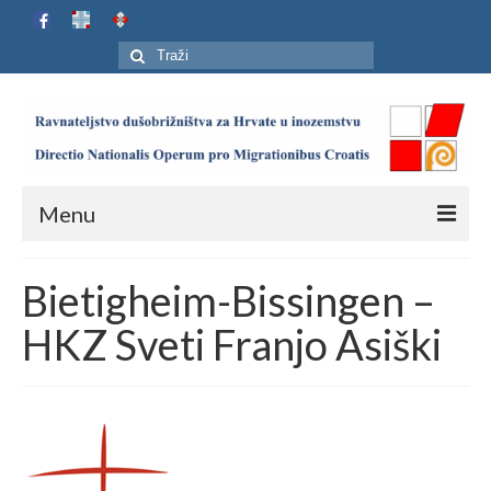
Search
for:
Menu
Naslovnica
Bietigheim-Bissingen –
Ustroj
HKZ Sveti Franjo Asiški
Adresar
Karta
Jubilej HIP-a