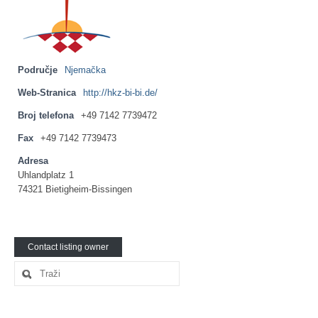
Ljetna škola
Kontakt
Područje
Njemačka
Web-Stranica
http://hkz-bi-bi.de/
Broj telefona
+49 7142 7739472
Fax
+49 7142 7739473
Adresa
Uhlandplatz 1
74321 Bietigheim-Bissingen
Contact listing owner
Search
for: