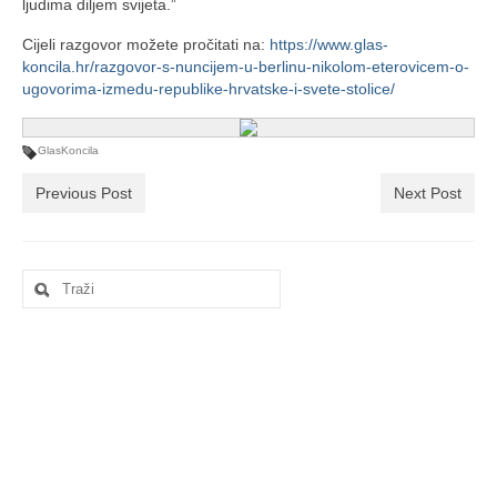
ljudima diljem svijeta.”
Cijeli razgovor možete pročitati na:
https://www.glas-
koncila.hr/razgovor-s-nuncijem-u-berlinu-nikolom-eterovicem-o-
ugovorima-izmedu-republike-hrvatske-i-svete-stolice/
GlasKoncila
Previous Post
Next Post
Search
for: