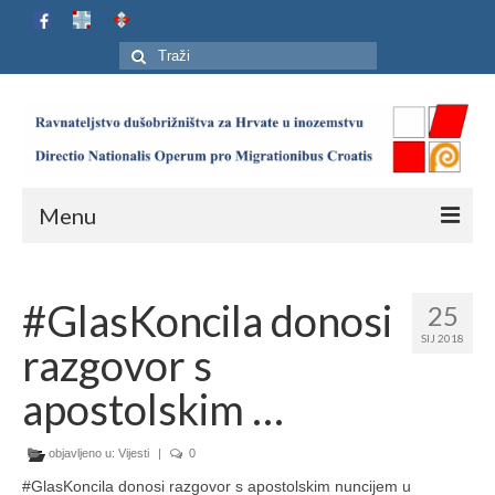
Search
for:
Menu
Naslovnica
#GlasKoncila donosi
25
Ustroj
SIJ 2018
razgovor s
Adresar
apostolskim …
Karta
objavljeno u:
Jubilej HIP-a
Vijesti
|
0
#GlasKoncila donosi razgovor s apostolskim nuncijem u