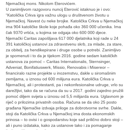
Ljetna škola
Njemačkoj mons. Nikolom Eterovićem.
U zanimljivom razgovoru nuncij Eterović istaknuo je i ovo:
Kontakt
“Katolička Crkva igra važnu ulogu u društvenom životu u
Njemačkoj. Navest ću neke brojke. Katolička Crkva u Njemačkoj
ima 904 katoličke škole koje pohađa oko 360 000 učenika. Ima
čak 9370 vrtića, u kojima se odgaja oko 600 000 djece.
Njemački Caritas zapošljava 617 000 djelatnika koji rade u 24
391 katoličkoj ustanovi za zdravstvenu skrb, za mlade, za stare,
za obitelj, za hendikepirane i druge osobe u potrebi. Zanimljivo
je spomenuti i to da je tijekom 2016. godine sedam katoličkih
ustanova za pomoć – Caritas Internationalis, Sternsinger,
Adveniat, Bonifatiuswerk, Missio, Renovabis i Misereor –
financiralo razne projekte u inozemstvu, dakle u siromašnim
zemljama, u iznosu od 600 milijuna eura. Katolička Crkva u
Njemačkoj, ali i protestanti, pa i nekonfesionalne udruge, vrlo su
darežljivi, tako da se računa da su u 2017. godini zajedno pružili
pomoć diljem svijeta u iznosu od 5,5 milijarda eura. Uglavnom je
riječ o prilozima privatnih osoba. Računa se da oko 25 posto
građana Njemačke izdvaja priloge za dobrotvorne svrhe. Dakle,
stoji da Katolička Crkva u Njemačkoj ima dosta ekonomskih
prinosa – to ovisi i o gospodarstvu koje sad prilično dobro stoji –
ali i puno izdataka, kako za ustanove tako i za pomaganje