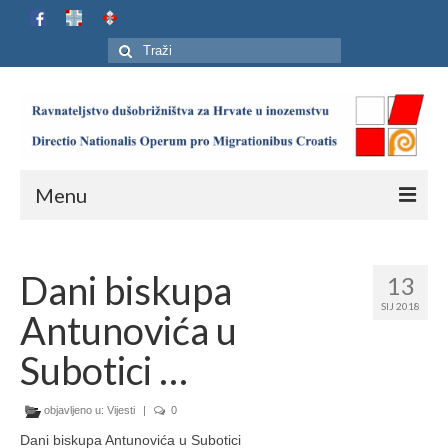
Search
for:
Menu
Naslovnica
Dani biskupa
13
Ustroj
SIJ 2018
Antunovića u
Adresar
Subotici …
Karta
objavljeno u:
Jubilej HIP-a
Vijesti
|
0
Dani biskupa Antunovića u Subotici