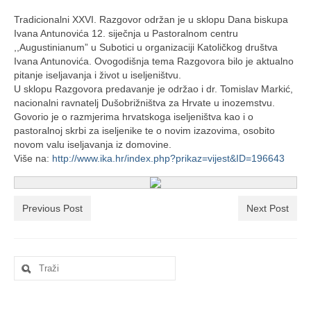
Ljetna škola
Tradicionalni XXVI. Razgovor održan je u sklopu Dana biskupa
Kontakt
Ivana Antunovića 12. siječnja u Pastoralnom centru
,,Augustinianum” u Subotici u organizaciji Katoličkog društva
Ivana Antunovića. Ovogodišnja tema Razgovora bilo je aktualno
pitanje iseljavanja i život u iseljeništvu.
U sklopu Razgovora predavanje je održao i dr. Tomislav Markić,
nacionalni ravnatelj Dušobrižništva za Hrvate u inozemstvu.
Govorio je o razmjerima hrvatskoga iseljeništva kao i o
pastoralnoj skrbi za iseljenike te o novim izazovima, osobito
novom valu iseljavanja iz domovine.
Više na:
http://www.ika.hr/index.php?prikaz=vijest&ID=196643
Previous Post
Next Post
Search
for: