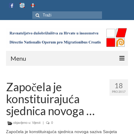
Search
for:
Menu
Naslovnica
Započela je
18
Ustroj
PRO 2017
konstituirajuća
Adresar
sjednica novoga …
Karta
objavljeno u:
Jubilej HIP-a
Vijesti
|
0
Započela je konstituirajuća sjednica novoga saziva Savjeta