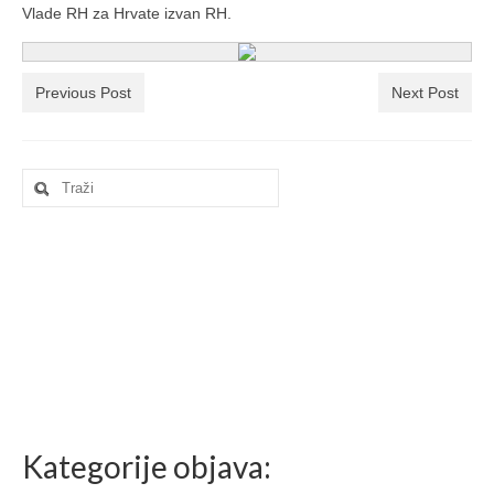
Ljetna škola
Vlade RH za Hrvate izvan RH.
Kontakt
Previous Post
Next Post
Search
for:
Kategorije objava: