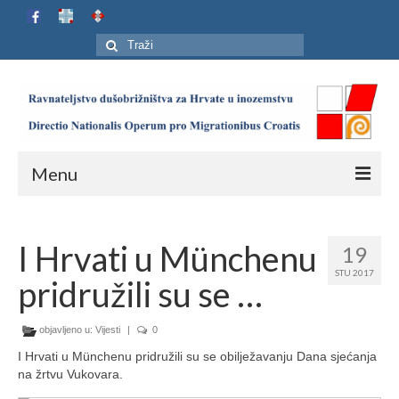
Search
for:
Menu
Naslovnica
I Hrvati u Münchenu
19
Ustroj
STU 2017
pridružili su se …
Adresar
Karta
objavljeno u:
Vijesti
|
0
I Hrvati u Münchenu pridružili su se obilježavanju Dana sjećanja
Jubilej HIP-a
na žrtvu Vukovara.