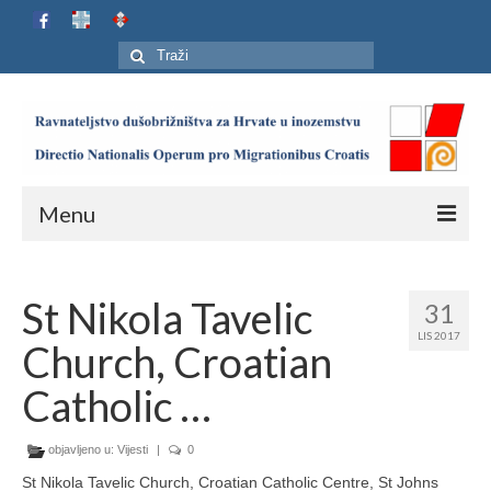
Search
for:
Menu
Naslovnica
St Nikola Tavelic
31
Ustroj
LIS 2017
Church, Croatian
Adresar
Catholic …
Karta
objavljeno u:
Jubilej HIP-a
Vijesti
|
0
St Nikola Tavelic Church, Croatian Catholic Centre, St Johns