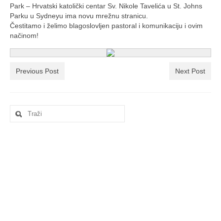
Ljetna škola
Park – Hrvatski katolički centar Sv. Nikole Tavelića u St. Johns
Parku u Sydneyu ima novu mrežnu stranicu.
Kontakt
Čestitamo i želimo blagoslovljen pastoral i komunikaciju i ovim
načinom!
Previous Post
Next Post
Search
for: