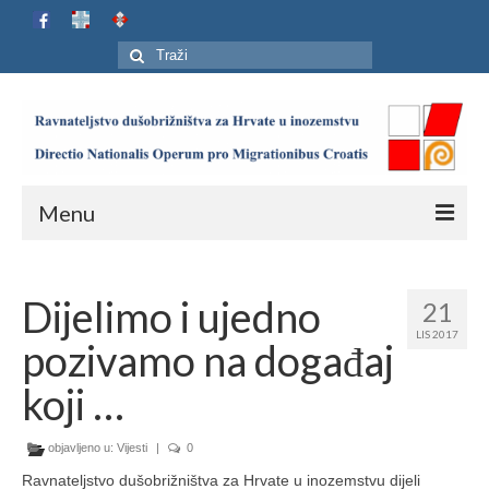
Search
for:
Menu
Naslovnica
Dijelimo i ujedno
21
Ustroj
LIS 2017
pozivamo na događaj
Adresar
koji …
Karta
objavljeno u:
Jubilej HIP-a
Vijesti
|
0
Ravnateljstvo dušobrižništva za Hrvate u inozemstvu dijeli