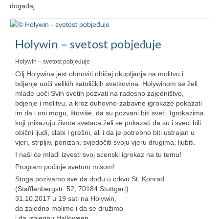
Ljetna škola
događaj.
Kontakt
Holywin – svetost pobjeđuje
Holywin – svetost pobjeđuje
Cilj Holywina jest obnoviti običaj okupljanja na molitvu i
bdjenje uoči velikih katoličkih svetkovina. Holywinom se želi
mlade uoči Svih svetih pozvati na radosno zajedništvo,
bdjenje i molitvu, a kroz duhovno-zabavne igrokaze pokazati
im da i oni mogu, štoviše, da su pozvani biti sveti. Igrokazima
koji prikazuju živote svetaca želi se pokazati da su i sveci bili
obični ljudi, slabi i grešni, ali i da je potrebno biti ustrajan u
vjeri, strpljiv, ponizan, svjedočiti svoju vjeru drugima, ljubiti.
I naši će mladi izvesti svoj scenski igrokaz na tu temu!
Program počinje svetom misom!
Stoga pozivamo sve da dođu u crkvu St. Konrad
(Stafflenbergstr. 52, 70184 Stuttgart)
31.10.2017 u 19 sati na Holywin,
da zajedno molimo i da se družimo
i da izbjegnu Halloween,