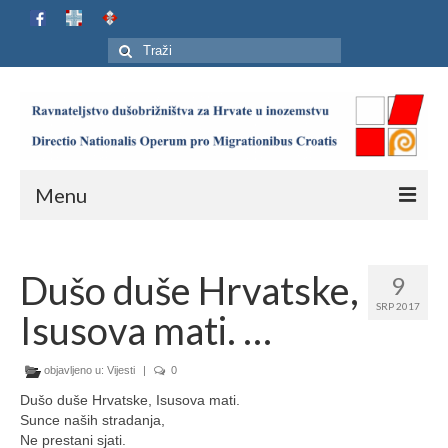
Search
for:
Menu
Naslovnica
Dušo duše Hrvatske,
9
Ustroj
SRP 2017
Isusova mati. …
Adresar
Karta
objavljeno u:
Vijesti
|
0
Dušo duše Hrvatske, Isusova mati.
Jubilej HIP-a
Sunce naših stradanja,
Ne prestani sjati.