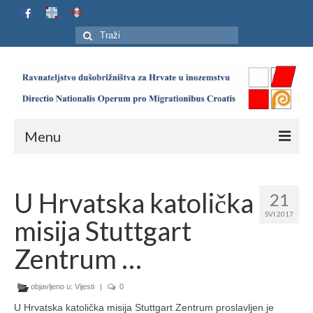
Search
for:
Menu
Naslovnica
U Hrvatska katolička
21
Ustroj
SVI 2017
misija Stuttgart
Adresar
Zentrum …
Karta
objavljeno u:
Jubilej HIP-a
Vijesti
|
0
U Hrvatska katolička misija Stuttgart Zentrum proslavljen je