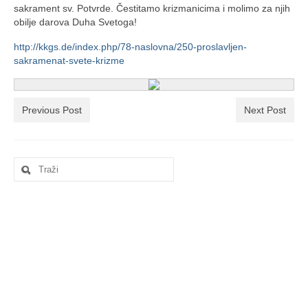
Ljetna škola
sakrament sv. Potvrde. Čestitamo krizmanicima i molimo za njih
obilje darova Duha Svetoga!
Kontakt
http://kkgs.de/index.php/78-naslovna/250-proslavljen-
sakramenat-svete-krizme
Previous Post
Next Post
Search
for: