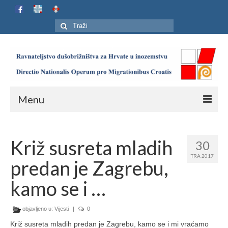
Search
for:
Menu
Naslovnica
Križ susreta mladih
30
Ustroj
TRA 2017
predan je Zagrebu,
Adresar
kamo se i …
Karta
objavljeno u:
Jubilej HIP-a
Vijesti
|
0
Križ susreta mladih predan je Zagrebu, kamo se i mi vraćamo