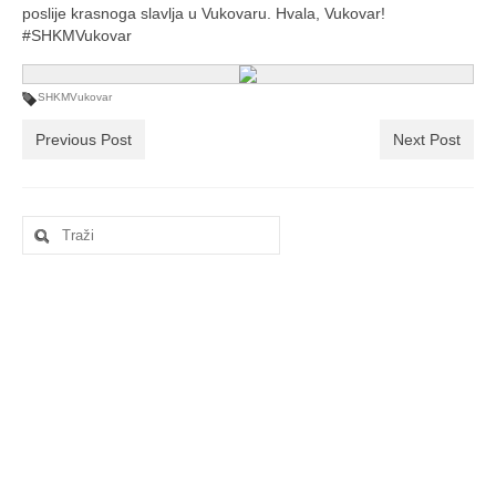
Ljetna škola
poslije krasnoga slavlja u Vukovaru. Hvala, Vukovar!
#SHKMVukovar
Kontakt
SHKMVukovar
Previous Post
Next Post
Search
for: