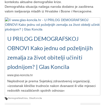
Ljetna škola
kontekstu aktualne demografske krize.
Demografska situacija našega naroda dodatno je zaoštrena
Kontakt
valom iseljavanja mladih iz Hrvatske i Bosne i Hercegovine.
U PRILOG DEMOGRAFSKOJ
OBNOVI Kako jednu od poželjnijih
zemalja za život obitelji učiniti
plodnijom? | Glas Koncila
www.glas-koncila.hr
Neplodnost je prema Svjetskoj zdravstvenoj organizaciji,
»izostanak kliničke trudnoće nakon dvanaest ili više mjeseci
redovitih nezaštićenih spolnih odnosa«
DemografskaKriza
,
GlasKoncila