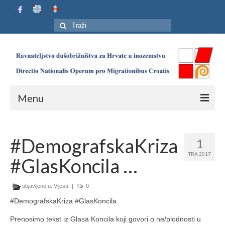
Search
for:
Menu
Naslovnica
#DemografskaKriza
1
Ustroj
TRA 2017
#GlasKoncila …
Adresar
Karta
objavljeno u:
Vijesti
|
0
#DemografskaKriza #GlasKoncila
Jubilej HIP-a
Prenosimo tekst iz Glasa Koncila koji govori o ne/plodnosti u