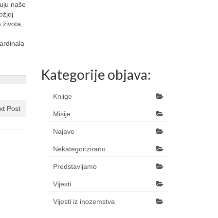
zuju naše
ožjoj
 života,
kardinala
Kategorije objava:
Knjige
xt Post
Misije
Najave
Nekategorizirano
Predstavljamo
Vijesti
Vijesti iz inozemstva