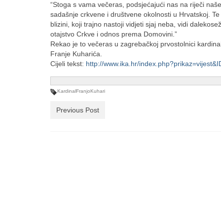
“Stoga s vama večeras, podsjećajući nas na riječi naš
sadašnje crkvene i društvene okolnosti u Hrvatskoj. Te č
blizini, koji trajno nastoji vidjeti sjaj neba, vidi dalek
otajstvo Crkve i odnos prema Domovini.”
Rekao je to večeras u zagrebačkoj prvostolnici kardinal
Franje Kuharića.
Cijeli tekst:
http://www.ika.hr/index.php?prikaz=vijest
KardinalFranjoKuhari
Previous Post