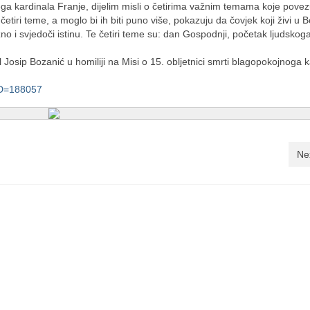
ega kardinala Franje, dijelim misli o četirima važnim temama koje pove
etiri teme, a moglo bi ih biti puno više, pokazuju da čovjek koji živi u B
osežno i svjedoči istinu. Te četiri teme su: dan Gospodnji, početak ljudskoga
 Josip Bozanić u homiliji na Misi o 15. obljetnici smrti blagopokojnoga 
&ID=188057
Ne