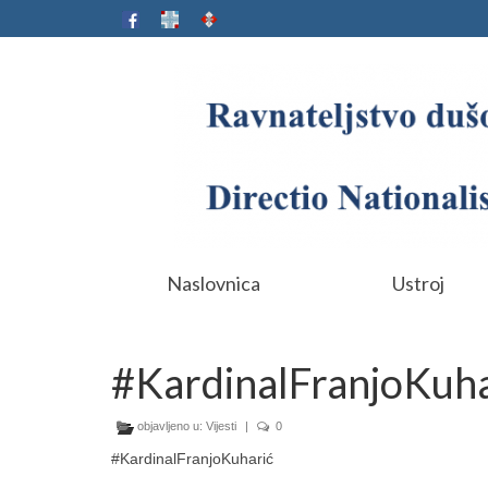
Naslovnica
Ustroj
#KardinalFranjoKuha
objavljeno u:
Vijesti
|
0
#KardinalFranjoKuharić