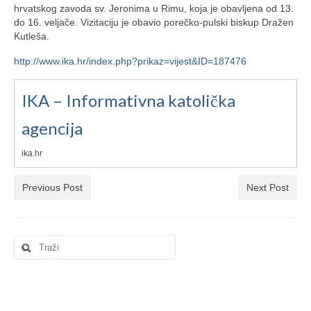
Ljetna škola
hrvatskog zavoda sv. Jeronima u Rimu, koja je obavljena od 13.
do 16. veljače. Vizitaciju je obavio porečko-pulski biskup Dražen
Kontakt
Kutleša.
http://www.ika.hr/index.php?prikaz=vijest&ID=187476
IKA – Informativna katolička
agencija
ika.hr
Previous Post
Next Post
Search
for: