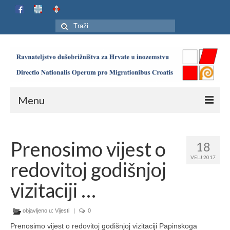
Search
for:
Menu
Naslovnica
Prenosimo vijest o
18
Ustroj
VELJ 2017
redovitoj godišnjoj
Adresar
vizitaciji …
Karta
objavljeno u:
Jubilej HIP-a
Vijesti
|
0
Prenosimo vijest o redovitoj godišnjoj vizitaciji Papinskoga