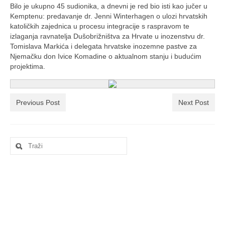
Ljetna škola
Bilo je ukupno 45 sudionika, a dnevni je red bio isti kao jučer u
Kemptenu: predavanje dr. Jenni Winterhagen o ulozi hrvatskih
Kontakt
katoličkih zajednica u procesu integracije s raspravom te
izlaganja ravnatelja Dušobrižništva za Hrvate u inozenstvu dr.
Tomislava Markića i delegata hrvatske inozemne pastve za
Njemačku don Ivice Komadine o aktualnom stanju i budućim
projektima.
Previous Post
Next Post
Search
for: