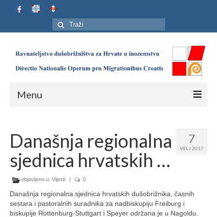
Search
for:
Menu
Naslovnica
Današnja regionalna
7
Ustroj
VELJ 2017
sjednica hrvatskih …
Adresar
Karta
objavljeno u:
Vijesti
|
0
Današnja regionalna sjednica hrvatskih dušobrižnika, časnih
Jubilej HIP-a
sestara i pastoralnih suradnika za nadbiskupiju Freiburg i
biskupije Rottenburg-Stuttgart i Speyer održana je u Nagoldu.